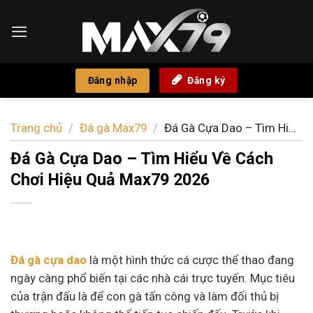
Bỏ
qua
nội
dung
Đăng nhập
Đăng ký
Trang chủ
/
Đá gà Max79
/
Đá Gà Cựa Dao – Tìm Hiểu
Về Cách Chơi Hiệu Quả Max79 2026
Đá Gà Cựa Dao – Tìm Hiểu Về Cách
Chơi Hiệu Quả Max79 2026
Đá gà cựa dao
là một hình thức cá cược thể thao đang
ngày càng phổ biến tại các nhà cái trực tuyến. Mục tiêu
của trận đấu là để con gà tấn công và làm đối thủ bị