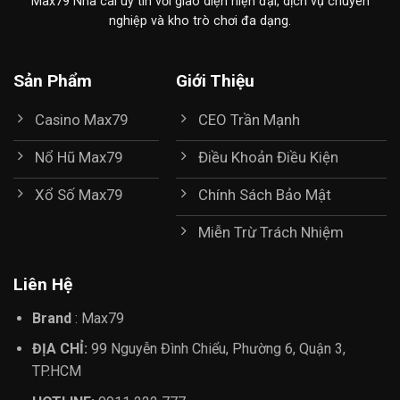
Max79
Nhà cái uy tín với giao diện hiện đại, dịch vụ chuyên
nghiệp và kho trò chơi đa dạng.
Sản Phẩm
Giới Thiệu
Casino Max79
CEO Trần Mạnh
Nổ Hũ Max79
Điều Khoản Điều Kiện
Xổ Số Max79
Chính Sách Bảo Mật
Miễn Trừ Trách Nhiệm
Liên Hệ
Brand
:
Max79
ĐỊA CHỈ:
99 Nguyễn Đình Chiểu, Phường 6, Quận 3,
TP.HCM