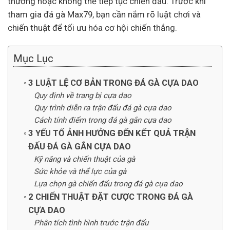
thương hoặc không thể tiếp tục chiến đấu. Trước khi
tham gia đá gà Max79, bạn cần nắm rõ luật chơi và
chiến thuật để tối ưu hóa cơ hội chiến thắng.
Mục Lục
3 LUẬT LỆ CƠ BẢN TRONG ĐÁ GÀ CỰA DAO
Quy định về trang bị cựa dao
Quy trình diễn ra trận đấu đá gà cựa dao
Cách tính điểm trong đá gà gắn cựa dao
3 YẾU TỐ ẢNH HƯỞNG ĐẾN KẾT QUẢ TRẬN
ĐẤU ĐÁ GÀ GẮN CỰA DAO
Kỹ năng và chiến thuật của gà
Sức khỏe và thể lực của gà
Lựa chọn gà chiến đấu trong đá gà cựa dao
2 CHIẾN THUẬT ĐẶT CƯỢC TRONG ĐÁ GÀ
CỰA DAO
Phân tích tình hình trước trận đấu