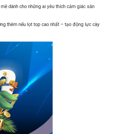
nh mẽ dành cho những ai yêu thích cảm giác săn
ng thêm nếu lọt top cao nhất – tạo động lực cày