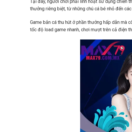
Tại đây, người chơi phải linh hoạt sử dụng chiến t
thưởng riêng biệt, từ những chú cá bé nhỏ đến cá
Game bắn cá thu hút ở phần thưởng hấp dẫn mà còn
tốc độ load game nhanh, chơi mượt trên cả điện tho