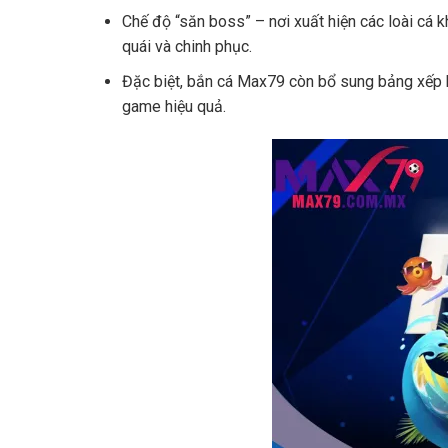
Chế độ “săn boss” – nơi xuất hiện các loài cá 
quái và chinh phục.
Đặc biệt, bắn cá Max79 còn bổ sung bảng xếp h
game hiệu quả.