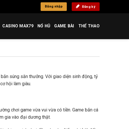
Đăng nhập
Đăng ký
CASINO MAX79
NỔ HŨ
GAME BÀI
THỂ THAO
bắn súng săn thưởng. Với giao diện sinh động, tỷ
cơ hội làm giàu.
trường chơi game vừa vui vừa có tiền. Game bắn cá
m gia vào đại dương thật.