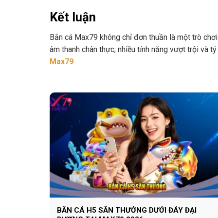
Kết luận
Bắn cá Max79 không chỉ đơn thuần là một trò chơi 
âm thanh chân thực, nhiều tính năng vượt trội và t
Max79
.
BẮN CÁ H5 SĂN THƯỞNG DƯỚI ĐÁY ĐẠI