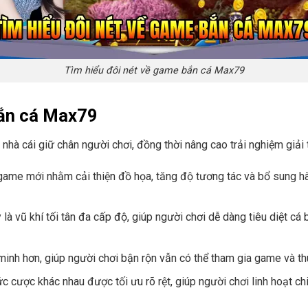
Tìm hiểu đôi nét về game bắn cá Max79
bắn cá Max79
p nhà cái giữ chân người chơi, đồng thời nâng cao trải nghiệm giải
ame mới nhằm cải thiện đồ họa, tăng độ tương tác và bổ sung hàn
là vũ khí tối tân đa cấp độ, giúp người chơi dễ dàng tiêu diệt cá 
inh hơn, giúp người chơi bận rộn vẫn có thể tham gia game và thu
c cược khác nhau được tối ưu rõ rệt, giúp người chơi linh hoạt chi