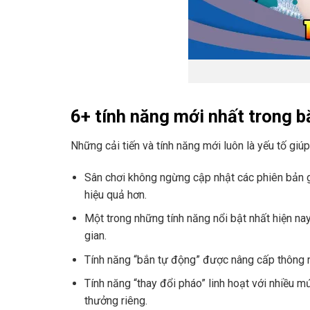
6+ tính năng mới nhất trong 
Những cải tiến và tính năng mới luôn là yếu tố giú
Sân chơi không ngừng cập nhật các phiên bản g
hiệu quả hơn.
Một trong những tính năng nổi bật nhất hiện nay 
gian.
Tính năng “bắn tự động” được nâng cấp thông m
Tính năng “thay đổi pháo” linh hoạt với nhiều mứ
thưởng riêng.