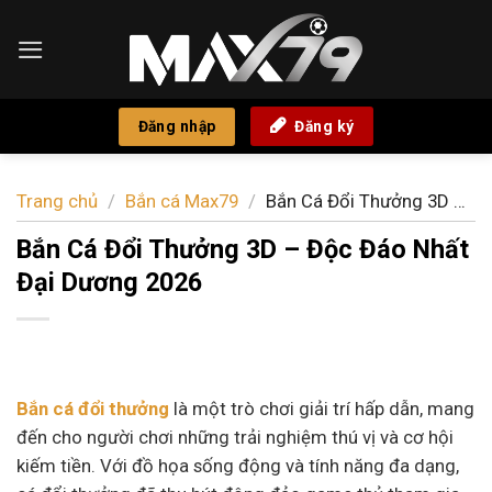
Bỏ
qua
nội
dung
Đăng nhập
Đăng ký
Trang chủ
/
Bắn cá Max79
/
Bắn Cá Đổi Thưởng 3D –
Độc Đáo Nhất Đại Dương 2026
Bắn Cá Đổi Thưởng 3D – Độc Đáo Nhất
Đại Dương 2026
Bắn cá đổi thưởng
là một trò chơi giải trí hấp dẫn, mang
đến cho người chơi những trải nghiệm thú vị và cơ hội
kiếm tiền. Với đồ họa sống động và tính năng đa dạng,