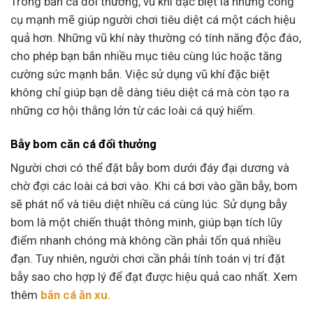
Trong bắn cá đổi thưởng, vũ khí đặc biệt là những công
cụ mạnh mẽ giúp người chơi tiêu diệt cá một cách hiệu
quả hơn. Những vũ khí này thường có tính năng độc đáo,
cho phép bạn bắn nhiều mục tiêu cùng lúc hoặc tăng
cường sức mạnh bắn. Việc sử dụng vũ khí đặc biệt
không chỉ giúp bạn dễ dàng tiêu diệt cá mà còn tạo ra
những cơ hội thắng lớn từ các loài cá quý hiếm.
Bẫy bom căn cá đổi thưởng
Người chơi có thể đặt bẫy bom dưới đáy đại dương và
chờ đợi các loài cá bơi vào. Khi cá bơi vào gần bẫy, bom
sẽ phát nổ và tiêu diệt nhiều cá cùng lúc. Sử dụng bẫy
bom là một chiến thuật thông minh, giúp bạn tích lũy
điểm nhanh chóng mà không cần phải tốn quá nhiều
đạn. Tuy nhiên, người chơi cần phải tính toán vị trí đặt
bẫy sao cho hợp lý để đạt được hiệu quả cao nhất. Xem
thêm
bắn cá ăn xu.