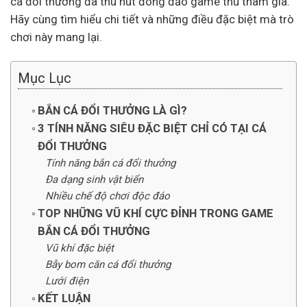
cá đổi thưởng đã thu hút đông đảo game thủ tham gia.
Hãy cùng tìm hiểu chi tiết và những điều đặc biệt mà trò
chơi này mang lại.
Mục Lục
BẮN CÁ ĐỔI THƯỞNG LÀ GÌ?
3 TÍNH NĂNG SIÊU ĐẶC BIỆT CHỈ CÓ TẠI CÁ
ĐỔI THƯỞNG
Tính năng bắn cá đổi thưởng
Đa dạng sinh vật biển
Nhiều chế độ chơi độc đáo
TOP NHỮNG VŨ KHÍ CỰC ĐỈNH TRONG GAME
BẮN CÁ ĐỔI THƯỞNG
Vũ khí đặc biệt
Bẫy bom căn cá đổi thưởng
Lưới điện
KẾT LUẬN