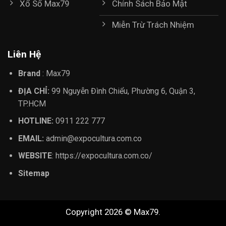
Xổ Số Max79
Chính Sách Bảo Mật
Miễn Trừ Trách Nhiệm
Liên Hệ
Brand
:
Max79
ĐỊA CHỈ:
99 Nguyễn Đình Chiểu, Phường 6, Quận 3,
TP.HCM
HOTLINE:
0911 222 777
EMAIL:
admin@expocultura.com.co
WEBSITE
:
https://expocultura.com.co/
Sitemap
Copyright 2026 © Max79.