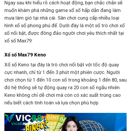
Ngay sau khi hiểu rõ cách hoạt động, bạn chắc chắn sẽ
muốn khám phá những game xổ số hấp dẫn đang làm
mưa làm gió tại nhà cái. Sân chơi cung cấp nhiều loại
hình xổ số phong phú để. Dưới đây là một số trò chơi xổ
số nổi bật, được đông đảo người chơi yêu thích nhất tại
xổ số Max79:
Xổ số Max79 Keno
Xổ số Keno tại đây là trò chơi nổi bật với tốc độ quay
cực nhanh, chỉ từ 1 đến 3 phút một phiên cược. Người
chơi chọn từ 1 đến 10 con số trong khoảng 1 đến 80, sau
đó hệ thống sẽ tự động quay ra 20 con số ngẫu nhiên.
Keno không chỉ dễ chơi mà còn có xác suất trúng cao
nếu biết cách tính toán và lựa chọn phù hợp.