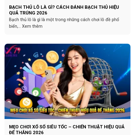
BẠCH THỦ LÔ LÀ GÌ? CÁCH ĐÁNH BẠCH THỦ HIỆU
QUẢ TRÚNG 2026
Bạch thủ lô là gì là một trong những cách chơi lô đề phổ
biến,... Xem thêm
MẸO CHƠI XỔ SỐ SIÊU TỐC – CHIẾN THUẬT HIỆU QUẢ
ĐỂ THẮNG 2026