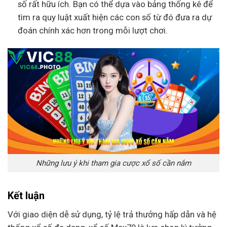
số rất hữu ích. Bạn có thể dựa vào bảng thống kê để
tìm ra quy luật xuất hiện các con số từ đó đưa ra dự
đoán chính xác hơn trong mỗi lượt chơi.
Những lưu ý khi tham gia cược xổ số cần nắm
Kết luận
Với giao diện dễ sử dụng, tỷ lệ trả thưởng hấp dẫn và hệ